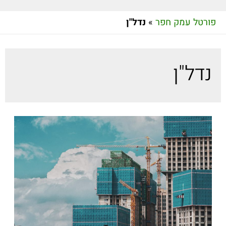
פורטל עמק חפר
»
נדל"ן
נדל"ן