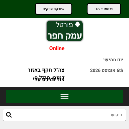
פרסמו אצלנו
אינדקס עסקים
Online
יום חמישי
דיווח: מודל ה-
6th אוגוסט 2026
AI החדש של
טראמפ: "מעדיף
מטא פרץ
לחתום על
לחברה אחרת
הסכם כדי
במהלך בדיקות
שאנשים לא
ייהרגו"