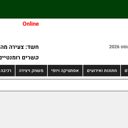
Online
חשד: צעירה מהמ
קשרים רומנטיים
הולך רגל נפגע מ
ם
חתונות ואירועים
אסתטיקה ויופי
משחק ויצירה
רכיבה