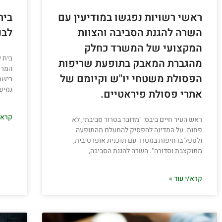
ראשי רשויות נפגשו במודיעין עם
בית
השרה להגנת הסביבה והצוות
לבנ
המקצועי של המשרד כחלק
בית 
מהגברת המאבק בתופעת שריפות
המרכ
הפסולת משטחי יו"ש וקיומם של
בישר
גמישו
אתרי פסולת פיראטיים.
קרא/י
ראש העיר חיים ביבס: "מדובר בטרור סביבתי, לא
פחות. על המדינה להפסיק להתעלם מהתופעה
ולטפל בדחיפות במטרד עם תוכנית אופרטיבית,
מתוקצבת וסדורה". השרה להגנת הסביבה,
קרא/י עוד »