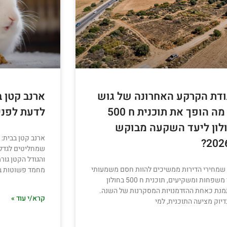
דת הקרקע האחרונה של גוש
ארנב קטן ב
דן: מה הופך את תוכנית ח 500
לדעת לפני
לון ליעד השקעה מבוקש
ארנב קטן בבית: 
שמחליטים לגדל ה
והגודל הקטן גור
 שמחירי הדירות ממשיכים להוות חסם משמעותי
מחמד פשוטות במ
עבור משפחות ומשקיעים, תוכנית ח 500 בחולון
נת כאחת ההזדמנויות המסקרנות של השנה.
קרא/י עוד »
דיוק מציעה התוכנית, למי