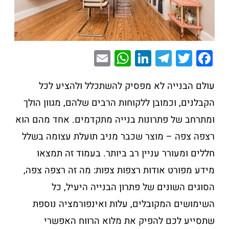
E
W
Li
T
T
F
m
h
n
el
wi
a
ai
at
k
e
tt
c
עולם הבנייה לא מפסיק להשתכלל ולהציע לכל
l
s
e
gr
er
e
הקבלנים, וכמובן ללקוחות הרבים שלהם, מגוון הולך
A
dI
a
b
ומתרחב של פתרונות בנייה מתקדמים. אחד מהם הוא
p
n
m
o
רצפה צפה – מוצר שכבר מניב תועלת עצומה בשלל
p
o
חללים ומעורר עניין רב ביותר. בעמוד זה תמצאו
k
מידע מפורט אודות רצפות צפות: מה זה רצפה צפה,
הסוגים השונים של פתרון הבנייה היעיל, כל
השימושים המקובלים, עלות ואינפורמציה נוספת
שתסייע לכם להפיק את מלוא הרווח האפשרי