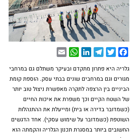
E
W
Li
T
T
F
m
h
n
el
wi
a
ai
at
k
e
tt
c
גלריה היא פתרון מתקדם ובעיקר משתלם גם במרחבי
l
s
e
gr
er
e
מגורים וגם במרחבים שונים בבתי עסק. הוספת קומת
A
dI
a
b
הביניים בין הרצפה לתקרה מאפשרת ניצול טוב יותר
p
n
m
o
של השטח הקיים וכך משפרת את איכות החיים
p
o
(כשמדובר בדירה או בית) ומייעלת את ההתנהלות
k
השוטפת (כשמדובר על שימוש עסקי). אחד הדגשים
החשובים ביותר במסגרת תכנון הגלריה והקמתה הוא