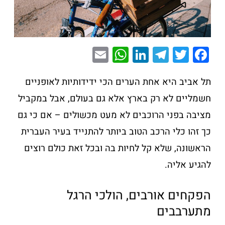
E
W
Li
T
T
F
m
h
n
el
wi
a
ai
at
k
e
tt
c
תל אביב היא אחת הערים הכי ידידותיות לאופניים
l
s
e
gr
er
e
חשמליים לא רק בארץ אלא גם בעולם, אבל במקביל
A
dI
a
b
מציבה בפני הרוכבים לא מעט מכשולים – אם כי גם
p
n
m
o
כך זהו כלי הרכב הטוב ביותר להתנייד בעיר העברית
p
o
הראשונה, שלא קל לחיות בה ובכל זאת כולם רוצים
k
להגיע אליה.
הפקחים אורבים, הולכי הרגל
מתערבבים