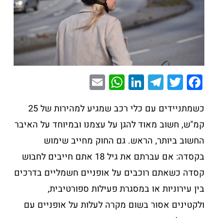
E
W
Li
T
T
F
m
h
n
el
wi
a
ai
at
k
e
tt
c
כשמתניידים עם כלי רכב שמגיע למהירות של 25
l
s
e
gr
er
e
קמ"ש, חשוב מאוד להגן על עצמנו ובמיוחד על האיבר
A
dI
a
b
החשוב ביותר, הראש. גם החוק מחייב שימוש
p
n
m
o
בקסדה: אם עברתם את גיל 18 אתם חייבים לחבוש
p
o
קסדה כשאתם רוכבים על אופניים חשמליים בדרכים
k
בין עירוניות או במסגרת פעילות ספורטיבית,
ולקטינים אסור בשום מקרה לעלות על אופניים עם