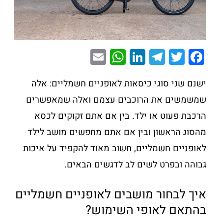
E
W
Li
T
T
F
m
h
n
el
wi
a
ai
at
k
e
tt
c
ישנם שני סוגי כיסאות לאופניים חשמליים: אלה
l
s
e
gr
er
e
שמשמשים את הרוכבים עצמם ואלה שמאפשרים
A
dI
a
b
הרכבת פעוט או ילד. בין אם אתם זקוקים לכסא
p
n
m
o
מהסוג הראשון ובין אם אתם מחפשים מושב לילד
p
o
לאופניים חשמליים, חשוב מאוד להקפיד על איכות
k
גבוהה ובפרט לשים לב לדגשים הבאים.
איך לבחור מושבים לאופניים חשמליים
בהתאם לאופי השימוש?