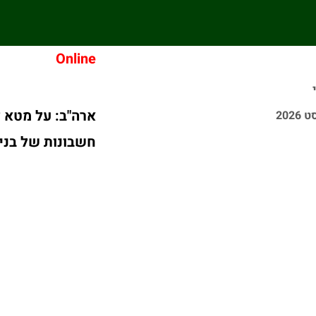
Online
ארה"ב: על מטא ל
חשבונות של בני 13 ומטה יימחק
דיווח: טורקיה, ס
על הסכם הגנה 