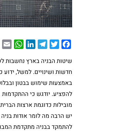
E
W
Li
T
T
F
m
h
n
el
wi
a
i
at
k
e
tt
c
שיטות הבניה בארץ נחשבות לשמ
l
s
e
gr
er
e
חדשות ושינויים. למשל, ידוע 
A
dI
a
b
באמצעות שימוש בבטון ובבלוק
p
n
m
o
להפציע. יודגש כי ההתקדמות ע
p
o
מובילות כדוגמת ארצות הברית,
k
יש הרבה מה לומר אודות בניה
להתמקד בבניה מתקדמת המבוס