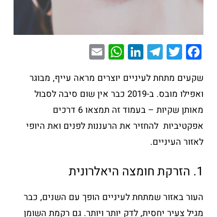
E
W
Li
T
T
F
m
h
n
el
wi
a
ai
at
k
e
tt
c
שקעים מתחת לעיניים יוצרים מראה עייף, מבוגר
l
s
e
gr
er
e
ואפילו מובס. ב-2019 כבר אין שום סיבה לסבול
A
dI
a
b
מאותן שקיות – בעמוד זה תמצאו 6 דרכים
p
n
m
o
אפקטיביות להחזיר את הרעננות לפנים ואת היופי
p
o
לאזור העיניים.
k
1. הזרקת חומצה היאלרונית
העור באזור שמתחת לעיניים הופך עם השנים, כבר
מגיל צעיר יחסית, לדק יותר ויותר. גם רקמת השומן