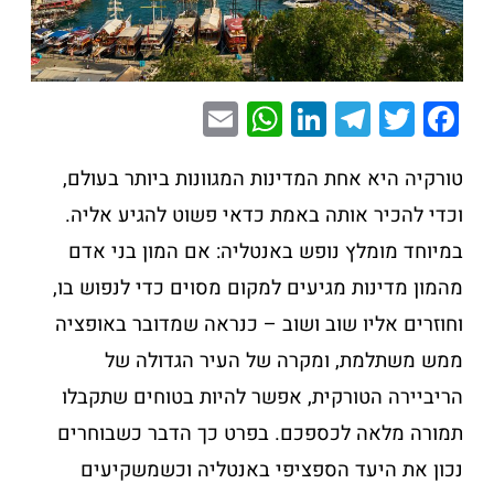
E
W
Li
T
T
F
m
h
n
el
wi
a
ai
at
k
e
tt
c
טורקיה היא אחת המדינות המגוונות ביותר בעולם,
l
s
e
gr
er
e
וכדי להכיר אותה באמת כדאי פשוט להגיע אליה.
A
dI
a
b
במיוחד מומלץ נופש באנטליה: אם המון בני אדם
p
n
m
o
מהמון מדינות מגיעים למקום מסוים כדי לנפוש בו,
p
o
וחוזרים אליו שוב ושוב – כנראה שמדובר באופציה
k
ממש משתלמת, ומקרה של העיר הגדולה של
הריביירה הטורקית, אפשר להיות בטוחים שתקבלו
תמורה מלאה לכספכם. בפרט כך הדבר כשבוחרים
נכון את היעד הספציפי באנטליה וכשמשקיעים