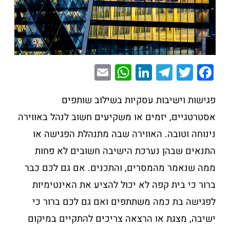
E
W
Li
T
T
F
m
h
n
el
wi
a
ai
at
k
e
tt
c
פגישות וישיבות עסקיות בשילוב שותפים
l
s
e
gr
er
e
אסטרטגיים, יזמים או משקיעים חשוב לנהל באווירה
A
dI
a
b
נינוחה וטובה. האווירה שבה מתנהלת הפגישה או
p
n
m
o
התנאים שבהן נערכת הישיבה חשובים לא פחות
p
o
ממה שנאמר מהמסרים, והתכנים. אם גם לכם כבר
k
ברור כי בית קפה לא יכול להציע את האינטימיות
לפגישה בת כמה משתתפים ואם גם לכם ברור כי
ישיבה, מצגת או הרצאה צריכים להתקיים במיקום