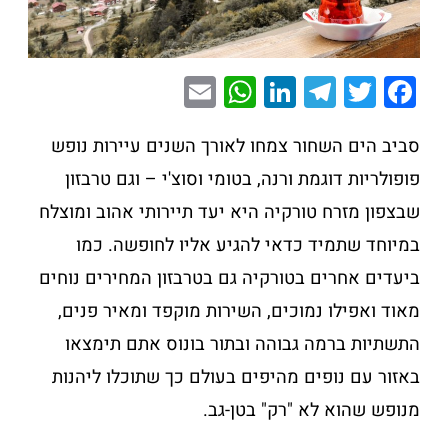
E
W
Li
T
T
F
m
h
n
el
wi
a
ai
at
k
e
tt
c
סביב הים השחור צמחו לאורך השנים עיירות נופש
l
s
e
gr
er
e
פופולריות דוגמת ורנה, בטומי וסוצ'י – וגם טרבזון
A
dI
a
b
שבצפון מזרח טורקיה היא יעד תיירותי אהוב ומוצלח
p
n
m
o
במיוחד שתמיד כדאי להגיע אליו לחופשה. כמו
p
o
ביעדים אחרים בטורקיה גם בטרבזון המחירים נוחים
k
מאוד ואפילו נמוכים, השירות מוקפד ומאיר פנים,
התשתיות ברמה גבוהה ובתור בונוס אתם תימצאו
באזור עם נופים מהיפים בעולם כך שתוכלו ליהנות
מנופש שהוא לא "רק" בטן-גב.