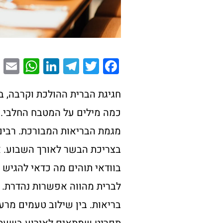
E
W
Li
T
T
F
m
h
n
el
wi
a
i
at
k
e
tt
c
חגיגת הברית ההולכת וקרבה, ב
l
s
e
gr
er
e
כמה מילים על המטבח החלבי. 
A
dI
a
b
מגמת הבריאות המבורכת. רבים
p
n
m
o
בצריכת הבשר לאורך השבוע. א
p
o
בוודאי תוהים מה כדאי להגיש ו
k
לברית מהווה אפשרות נהדרת. ז
בריאות. בין שילוב טעמים מרע