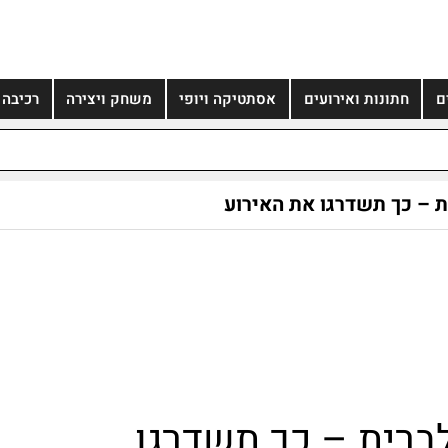
ם
חתונות ואירועים
אסתטיקה ויופי
משחק ויצירה
רכיבה
ת – כך תשדרגו את האירוע
לברית – כך תשדרגו