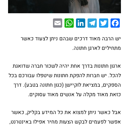
E
W
Li
T
T
F
m
h
n
el
wi
a
ai
at
k
e
tt
c
יש הרבה מאוד דרכים שבהם ניתן לצעוד כאשר
l
s
e
gr
er
e
מתחילים לארגן חתונה.
A
dI
a
b
p
n
m
o
ארגון חתונות בדרך אחת יהיה לשכור חברה שדואגת
p
o
להכל. יש חברות להפקת חתונות שיטפלו עבורכם בכל
k
הספקים, במציאת לוקיישן (כגון חתונה בטבע). דרך
כזאת מאוד מקלה על אנשים מאוד עסוקים.
אבל כאשר ניתן למצוא את כל המידע בקליק, כאשר
אפשר לפעמים לבקש הצעות מחיר אפילו באינטרנט,