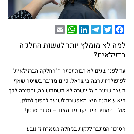
E
W
Li
T
T
F
m
h
n
el
wi
a
למה לא מומלץ יותר לעשות החלקה
ai
at
k
e
tt
c
ברזילאית?
l
s
e
gr
er
e
A
dI
a
b
עד לפני שנים לא רבות זכתה ה"החלקה הברזילאית"
p
n
m
o
לפופולריות רבה בישראל. כיום מדובר בשיטה שאף
p
o
מעצב שיער בעל יושרה לא משתמש בה, והסיבה לכך
k
היא שאמנם היא מאפשרת לשיער להפוך לחלק,
אולם המחיר הינו יקר עד מאוד – סכנת סרטן!
הסיכון המוגבר ללקות במחלה ממארת זו נובע