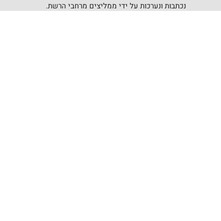
נכתבות ונערכות על ידי ממליצים מרחבי הרשת.
קישורים שימושיים
תנאי שימוש
המועצה
מדיניות הפרטיות
רפואה
עסקים
בטחון מקומי
מגזין
מידע לתושב
צור קשר
פרסמו אצלנו
אודות
הצהרת נגישות