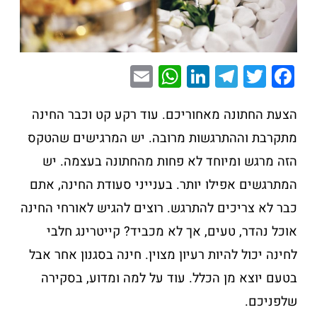
E
W
Li
T
T
F
m
h
n
el
wi
a
ai
at
k
e
tt
c
הצעת החתונה מאחוריכם. עוד רקע קט וכבר החינה
l
s
e
gr
er
e
מתקרבת וההתרגשות מרובה. יש המרגישים שהטקס
A
dI
a
b
הזה מרגש ומיוחד לא פחות מהחתונה בעצמה. יש
p
n
m
o
המתרגשים אפילו יותר. בענייני סעודת החינה, אתם
p
o
כבר לא צריכים להתרגש. רוצים להגיש לאורחי החינה
k
אוכל נהדר, טעים, אך לא מכביד? קייטרינג חלבי
לחינה יכול להיות רעיון מצוין. חינה בסגנון אחר אבל
בטעם יוצא מן הכלל. עוד על למה ומדוע, בסקירה
שלפניכם.