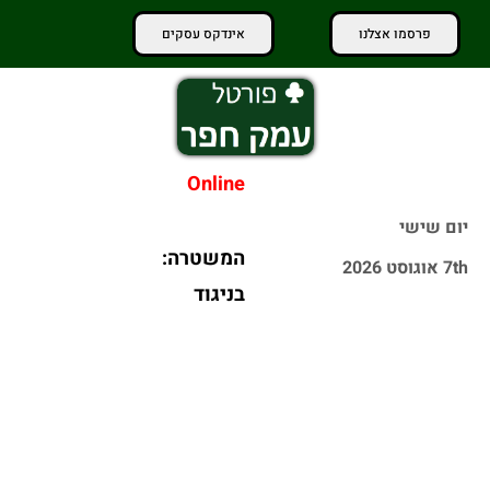
פרסמו אצלנו
אינדקס עסקים
Online
יום שישי
גבר התנגש עם
7th אוגוסט 2026
רכבו בגדר
בריטניה: הלך
בירושלים ונפצע
לעולמו המפיק
באורח אנוש
המוזיקלי
וויליאם אורביט