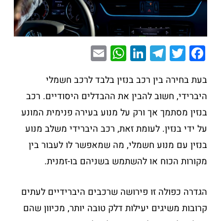
E
W
Li
T
T
F
m
h
n
el
wi
a
ai
at
k
e
tt
c
בעת בחירה בין רכב בנזין בלבד לרכב חשמלי
l
s
e
gr
er
e
היברידי, חשוב להבין את ההבדלים היסודיים. רכב
A
dI
a
b
בנזין מסתמך אך ורק על מנוע בעירה פנימית המונע
p
n
m
o
על ידי בנזין. לעומת זאת, רכב היברידי משלב מנוע
p
o
בנזין עם מנוע חשמלי, מה שמאפשר לו לעבור בין
k
מקורות הכוח או להשתמש בשניהם בו-זמנית.
הגדרה כפולה זו פירושה שרכבים היברידיים לעתים
קרובות משיגים יעילות דלק טובה יותר, מכיוון שהם