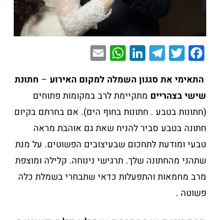
E
W
Li
T
T
F
m
h
n
el
wi
a
ai
at
k
e
tt
c
התאימי את סגנון השמלה למקום האירוע
–
חתונת
l
s
e
gr
er
e
שישי בצהריים
מתקיימת לרב במקומות פתוחים
A
dI
a
b
(חתונות בטבע . חתונות בחוף הים). אם בחרתם בקיום
p
n
m
o
חתונה בטבע סביר להניח שאת גם אוהבת מראה
p
o
טבעי ומודעת לתחכום שבעיצובים הפשוטים. על מנת
k
שתהני מהחתונה שלך. תרגישי נינוחה. קלילה ומוצפת
מרב מחמאות והתפעלות כדאי שתבחרי בשמלת כלה
פשוטה .