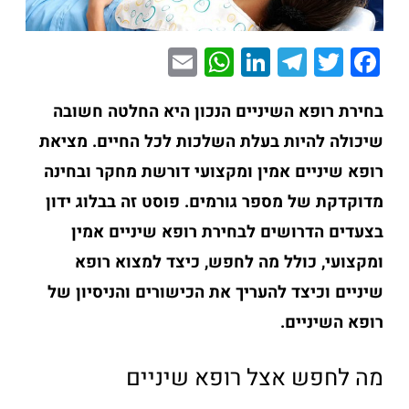
E
W
Li
T
T
F
m
h
n
el
wi
a
ai
at
k
e
tt
c
בחירת
רופא
השיניים
הנכון
היא
החלטה
חשובה
l
s
e
gr
er
e
שיכולה
להיות
בעלת
השלכות
לכל
החיים.
מציאת
A
dI
a
b
רופא
שיניים
אמין
ומקצועי
דורשת
מחקר
ובחינה
p
n
m
o
מדוקדקת
של
מספר
גורמים.
פוסט
זה
בבלוג
ידון
p
o
בצעדים
הדרושים
לבחירת
רופא
שיניים
אמין
k
ומקצועי,
כולל
מה
לחפש,
כיצד
למצוא
רופא
שיניים
וכיצד
להעריך
את
הכישורים
והניסיון
של
רופא
השיניים.
מה לחפש אצל רופא שיניים