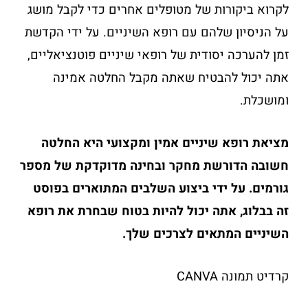
לקרוא ביקורות של מטופלים אחרים כדי לקבל מושג
על הניסיון שלהם עם רופא השיניים. על ידי הקדשת
זמן להערכה יסודית של רופאי שיניים פוטנציאליים,
אתה יכול להבטיח שאתה מקבל החלטה אמינה
ומושכלת.
מציאת
רופא
שיניים
אמין
ומקצועי
היא
החלטה
חשובה
הדורשת
מחקר
ובחינה
מדוקדקת
של
מספר
גורמים.
על
ידי
ביצוע
השלבים
המתוארים
בפוסט
זה
בבלוג,
אתה
יכול
להיות
בטוח
שבחרת
את
רופא
השיניים
המתאים
לצרכים
שלך.
קרדיט תמונה CANVA